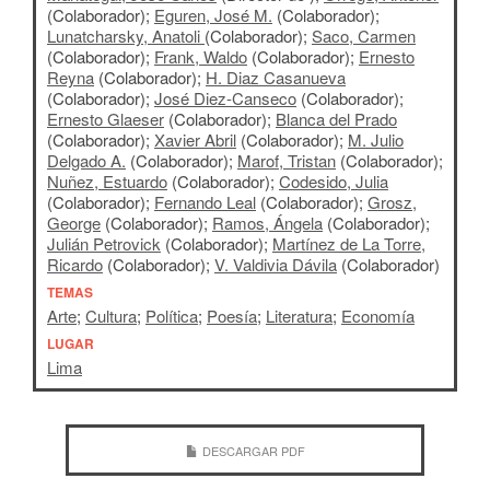
(Colaborador);
Eguren, José M.
(Colaborador);
Lunatcharsky, Anatoli
(Colaborador);
Saco, Carmen
(Colaborador);
Frank, Waldo
(Colaborador);
Ernesto
Reyna
(Colaborador);
H. Diaz Casanueva
(Colaborador);
José Diez-Canseco
(Colaborador);
Ernesto Glaeser
(Colaborador);
Blanca del Prado
(Colaborador);
Xavier Abril
(Colaborador);
M. Julio
Delgado A.
(Colaborador);
Marof, Tristan
(Colaborador);
Nuñez, Estuardo
(Colaborador);
Codesido, Julia
(Colaborador);
Fernando Leal
(Colaborador);
Grosz,
George
(Colaborador);
Ramos, Ángela
(Colaborador);
Julián Petrovick
(Colaborador);
Martínez de La Torre,
Ricardo
(Colaborador);
V. Valdivia Dávila
(Colaborador)
TEMAS
Arte
;
Cultura
;
Política
;
Poesía
;
Literatura
;
Economía
LUGAR
Lima
DESCARGAR PDF