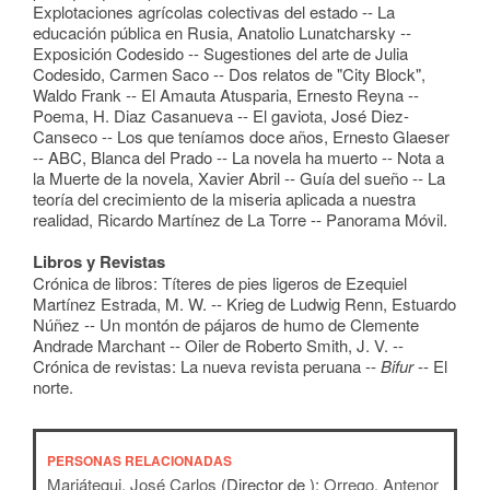
Explotaciones agrícolas colectivas del estado -- La
educación pública en Rusia, Anatolio Lunatcharsky --
Exposición Codesido -- Sugestiones del arte de Julia
Codesido, Carmen Saco -- Dos relatos de "City Block",
Waldo Frank -- El Amauta Atusparia, Ernesto Reyna --
Poema, H. Diaz Casanueva -- El gaviota, José Diez-
Canseco -- Los que teníamos doce años, Ernesto Glaeser
-- ABC, Blanca del Prado -- La novela ha muerto -- Nota a
la Muerte de la novela, Xavier Abril -- Guía del sueño -- La
teoría del crecimiento de la miseria aplicada a nuestra
realidad, Ricardo Martínez de La Torre -- Panorama Móvil.
Libros y Revistas
Crónica de libros: Títeres de pies ligeros de Ezequiel
Martínez Estrada, M. W. -- Krieg de Ludwig Renn, Estuardo
Núñez -- Un montón de pájaros de humo de Clemente
Andrade Marchant -- Oiler de Roberto Smith, J. V. --
Crónica de revistas: La nueva revista peruana --
Bifur
-- El
norte.
PERSONAS RELACIONADAS
Mariátegui, José Carlos
(Director de );
Orrego, Antenor